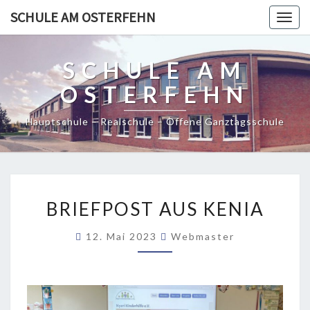
SCHULE AM OSTERFEHN
Togg
navig
SCHULE AM
OSTERFEHN
Hauptschule – Realschule – Offene Ganztagsschule
BRIEFPOST
BRIEFPOST AUS KENIA
AUS
KENIA
12. Mai 2023
Webmaster