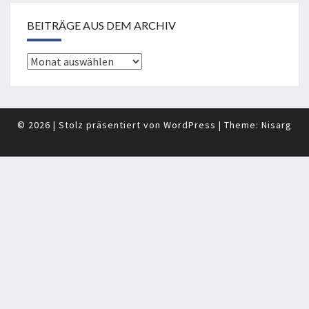
BEITRÄGE AUS DEM ARCHIV
Beiträge
aus
dem
Archiv
© 2026
|
Stolz präsentiert von
WordPress
|
Theme:
Nisarg