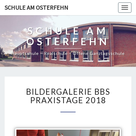
SCHULE AM OSTERFEHN
Togg
navig
SCHULE AM
OSTERFEHN
Hauptschule – Realschule – Offene Ganztagsschule
BILDERGALERIE
BILDERGALERIE BBS
BBS
PRAXISTAGE
PRAXISTAGE 2018
2018