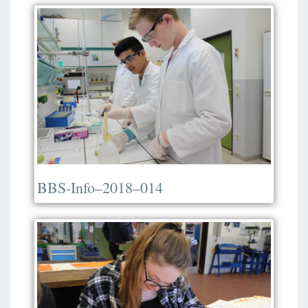
BBS-Info–2018–014