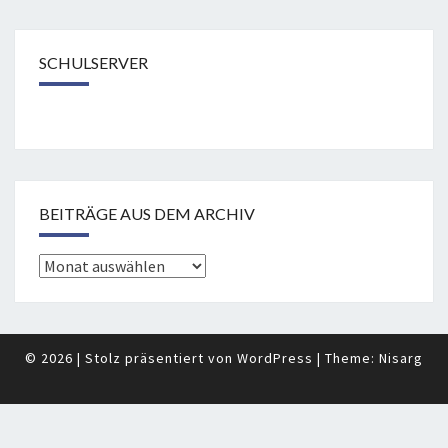
SCHULSERVER
BEITRÄGE AUS DEM ARCHIV
Beiträge
aus
dem
Archiv
© 2026
|
Stolz präsentiert von
WordPress
|
Theme:
Nisarg